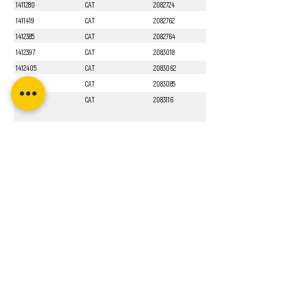
1411280
CAT
2082724
1411419
CAT
2082762
1412385
CAT
2082764
1412397
CAT
2083018
1412405
CAT
2083062
1412551
CAT
2083085
1413010
CAT
2083116
Sayfa 1 / 1
Bizi Takip Edin