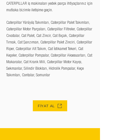
CATERPILLAR iş makinaları yedek parça ihtiyaçlarınız için
mutlaka bizimle iletişime geçin.
Caterpillar Yürüyüş Takımları, Caterpillar Palet Takımları,
Caterpillar Motor Parçaları, Caterpillar Filtreler, Caterpillar
Cıvatalar, Cat Palet, Cat Zincir, Cat Bıçak, Caterpillar
Tırnak, Cat Şanzıman, Caterpillar Palet Zinciri, Caterpillar
Riper, Caterpillar Alt Takım, Cat İstikamet Tekeri, Cat
Keçeler, Caterpillar Pompalar, Caterpillar Aksesuarları, Cat
Makaralar, Cat Krank Mili, Caterpillar Motor Kayışı,
Sekmanlar, Silindir Blokları, Hidrolik Pompalar, Keçe
Takımları, Contalar, Somunlar
FİYAT AL