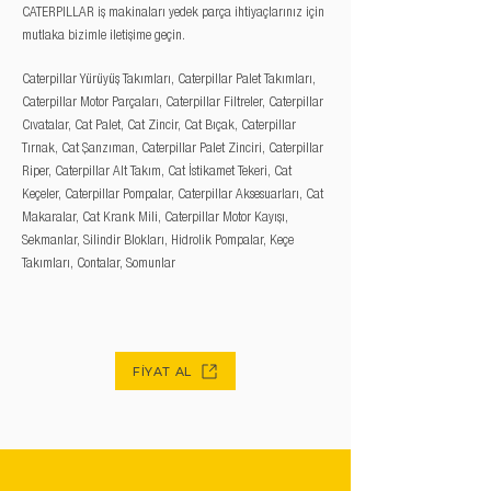
CATERPILLAR iş makinaları yedek parça ihtiyaçlarınız için
mutlaka bizimle iletişime geçin.
Caterpillar Yürüyüş Takımları, Caterpillar Palet Takımları,
Caterpillar Motor Parçaları, Caterpillar Filtreler, Caterpillar
Cıvatalar, Cat Palet, Cat Zincir, Cat Bıçak, Caterpillar
Tırnak, Cat Şanzıman, Caterpillar Palet Zinciri, Caterpillar
Riper, Caterpillar Alt Takım, Cat İstikamet Tekeri, Cat
Keçeler, Caterpillar Pompalar, Caterpillar Aksesuarları, Cat
Makaralar, Cat Krank Mili, Caterpillar Motor Kayışı,
Sekmanlar, Silindir Blokları, Hidrolik Pompalar, Keçe
Takımları, Contalar, Somunlar
FİYAT AL