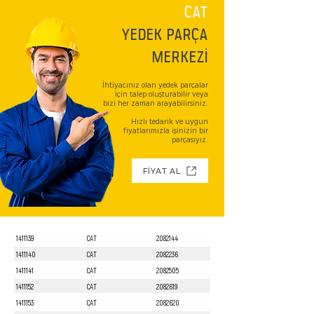
CAT
YEDEK PARÇA
MERKEZİ
İhtiyacınız olan yedek parçalar
için talep oluşturabilir veya
bizi her zaman arayabilirsiniz.
Hızlı tedarik ve uygun
fiyatlarımızla işinizin bir
parçasıyız.
FİYAT AL
1411139
CAT
2082144
1411140
CAT
2082236
1411141
CAT
2082505
1411152
CAT
2082619
1411153
CAT
2082620