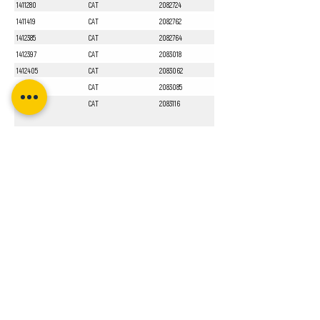
1411280
CAT
2082724
1411419
CAT
2082762
1412385
CAT
2082764
1412397
CAT
2083018
1412405
CAT
2083062
1412551
CAT
2083085
1413010
CAT
2083116
Sayfa 1 / 1
Bizi Takip Edin