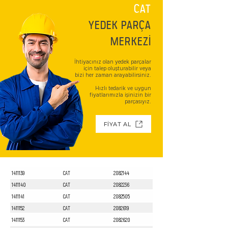
CAT
YEDEK PARÇA
MERKEZİ
İhtiyacınız olan yedek parçalar
için talep oluşturabilir veya
bizi her zaman arayabilirsiniz.
Hızlı tedarik ve uygun
fiyatlarımızla işinizin bir
parçasıyız.
FİYAT AL
1411139
CAT
2082144
1411140
CAT
2082236
1411141
CAT
2082505
1411152
CAT
2082619
1411153
CAT
2082620