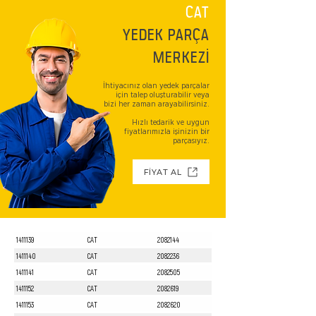
CAT
YEDEK PARÇA
MERKEZİ
İhtiyacınız olan yedek parçalar
için talep oluşturabilir veya
bizi her zaman arayabilirsiniz.
Hızlı tedarik ve uygun
fiyatlarımızla işinizin bir
parçasıyız.
FİYAT AL
1411139
CAT
2082144
1411140
CAT
2082236
1411141
CAT
2082505
1411152
CAT
2082619
1411153
CAT
2082620