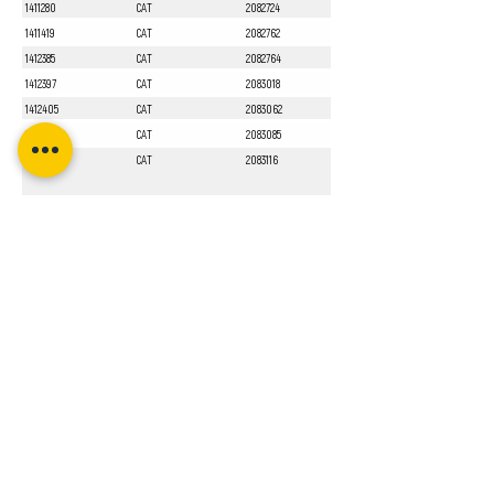
1411280
CAT
2082724
1411419
CAT
2082762
1412385
CAT
2082764
1412397
CAT
2083018
1412405
CAT
2083062
1412551
CAT
2083085
1413010
CAT
2083116
Sayfa 1 / 1
Bizi Takip Edin