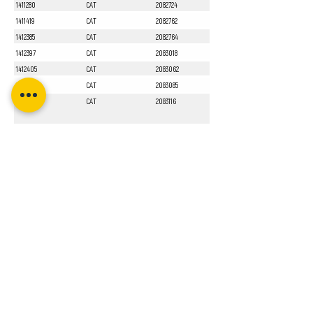
1411280
CAT
2082724
1411419
CAT
2082762
1412385
CAT
2082764
1412397
CAT
2083018
1412405
CAT
2083062
1412551
CAT
2083085
1413010
CAT
2083116
Sayfa 1 / 1
Bizi Takip Edin