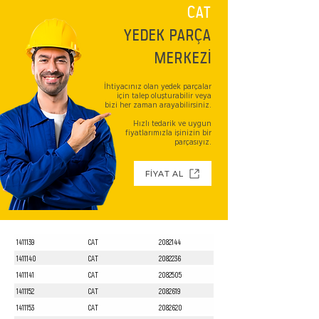
CAT
YEDEK PARÇA
MERKEZİ
İhtiyacınız olan yedek parçalar
için talep oluşturabilir veya
bizi her zaman arayabilirsiniz.
Hızlı tedarik ve uygun
fiyatlarımızla işinizin bir
parçasıyız.
FİYAT AL
1411139
CAT
2082144
1411140
CAT
2082236
1411141
CAT
2082505
1411152
CAT
2082619
1411153
CAT
2082620