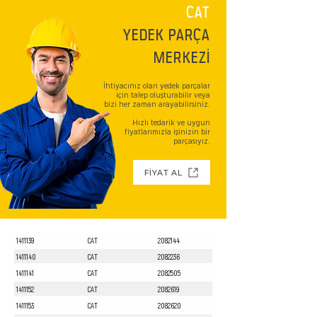
CAT
YEDEK PARÇA
MERKEZİ
İhtiyacınız olan yedek parçalar
için talep oluşturabilir veya
bizi her zaman arayabilirsiniz.
Hızlı tedarik ve uygun
fiyatlarımızla işinizin bir
parçasıyız.
FİYAT AL
1411139
CAT
2082144
1411140
CAT
2082236
1411141
CAT
2082505
1411152
CAT
2082619
1411153
CAT
2082620