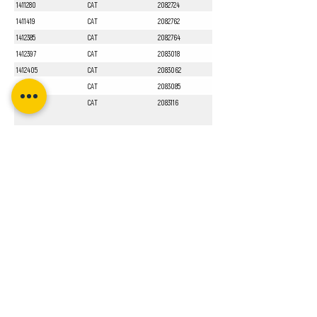
1411280
CAT
2082724
1411419
CAT
2082762
1412385
CAT
2082764
1412397
CAT
2083018
1412405
CAT
2083062
1412551
CAT
2083085
1413010
CAT
2083116
Sayfa 1 / 1
Bizi Takip Edin