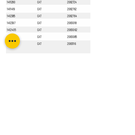
1411280
CAT
2082724
1411419
CAT
2082762
1412385
CAT
2082764
1412397
CAT
2083018
1412405
CAT
2083062
1412551
CAT
2083085
1413010
CAT
2083116
Sayfa 1 / 1
Bizi Takip Edin