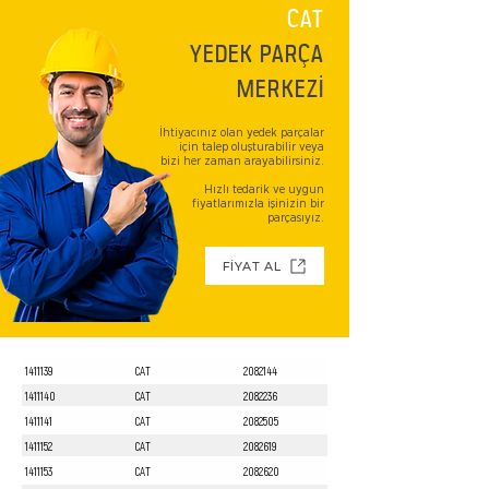
CAT
YEDEK PARÇA
MERKEZİ
İhtiyacınız olan yedek parçalar
için talep oluşturabilir veya
bizi her zaman arayabilirsiniz.
Hızlı tedarik ve uygun
fiyatlarımızla işinizin bir
parçasıyız.
FİYAT AL
1411139
CAT
2082144
1411140
CAT
2082236
1411141
CAT
2082505
1411152
CAT
2082619
1411153
CAT
2082620