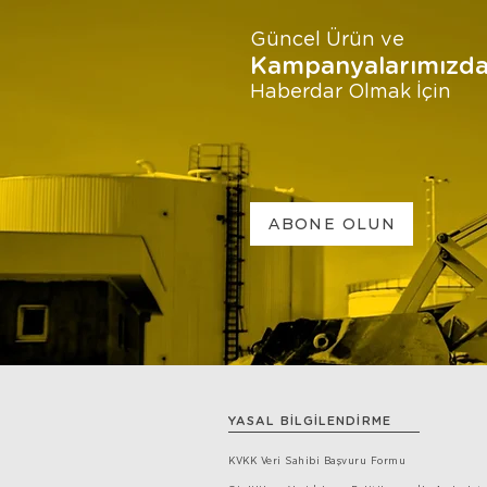
Güncel Ürün ve
Kampanyalarımızd
Haberdar Olmak İçin
ABONE OLUN
YASAL BİLGİLENDİRME
KVKK Veri Sahibi Başvuru Formu