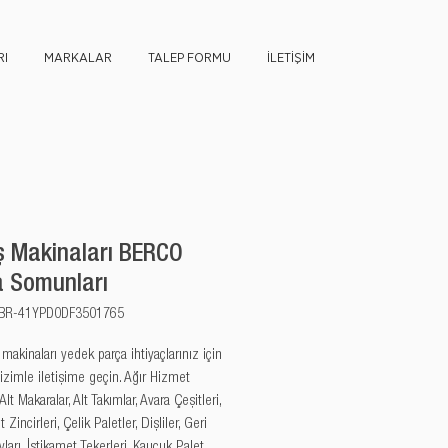
I
MARKALAR
TALEP FORMU
İLETİŞİM
ş Makinaları BERCO
 Somunları
u: BR-41YPD0DF3501765
akinaları yedek parça ihtiyaçlarınız için 
izimle iletişime geçin. Ağır Hizmet 
 Alt Makaralar, Alt Takımlar, Avara Çeşitleri, 
 Zincirleri, Çelik Paletler, Dişliler, Geri 
arı, İstikamet Tekerleri, Kauçuk Palet 