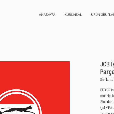
ANASAYFA
KURUMSAL
ÜRÜN GRUPLAR
JCB İ
Parça
Stok kod
BERCO iş m
mutlaka b
Zincirleri,
Çelik Palet
Tepme Yayl