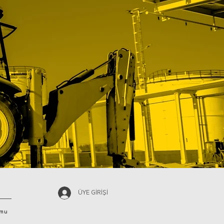
ÜYE GİRİŞİ
rmu