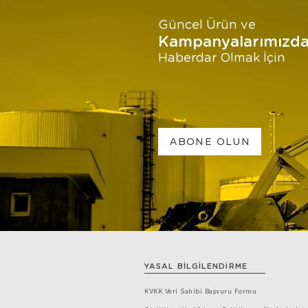
Güncel Ürün ve
Kampanyalarımızd
Haberdar Olmak İçin
ABONE OLUN
YASAL BİLGİLENDİRME
KVKK Veri Sahibi Başvuru Formu