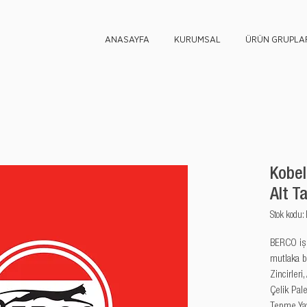
ANASAYFA
KURUMSAL
ÜRÜN GRUPLAR
Kobel
Alt T
Stok kod
BERCO iş m
mutlaka b
Zincirleri,
Çelik Palet
Tepme Yayl