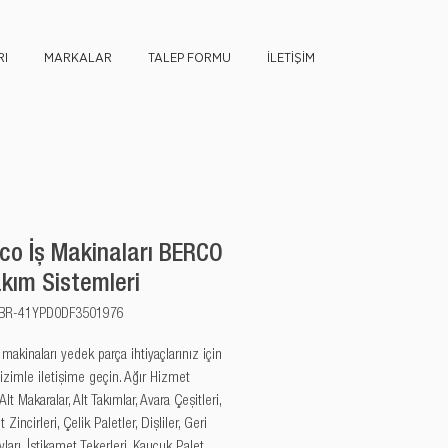
I
MARKALAR
TALEP FORMU
İLETİŞİM
co İş Makinaları BERCO
akım Sistemleri
u: BR-41YPD0DF3501976
akinaları yedek parça ihtiyaçlarınız için 
izimle iletişime geçin. Ağır Hizmet 
 Alt Makaralar, Alt Takımlar, Avara Çeşitleri, 
 Zincirleri, Çelik Paletler, Dişliler, Geri 
arı, İstikamet Tekerleri, Kauçuk Palet 