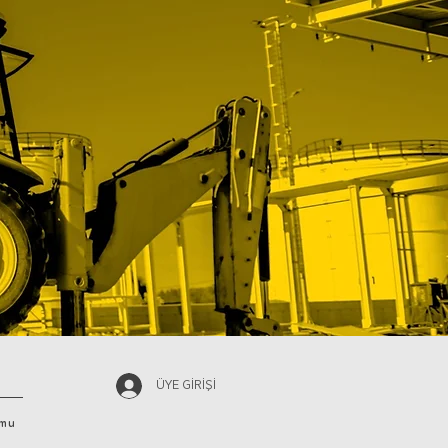
ÜYE GİRİŞİ
rmu