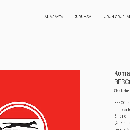
ANASAYFA
KURUMSAL
ÜRÜN GRUPLAR
Komat
BERCO
Stok kod
BERCO iş m
mutlaka b
Zincirleri,
Çelik Palet
Tepme Yayl