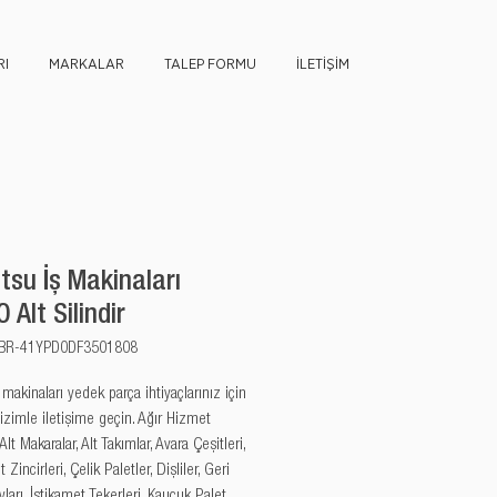
I
MARKALAR
TALEP FORMU
İLETİŞİM
su İş Makinaları
 Alt Silindir
u: BR-41YPD0DF3501808
akinaları yedek parça ihtiyaçlarınız için 
izimle iletişime geçin. Ağır Hizmet 
 Alt Makaralar, Alt Takımlar, Avara Çeşitleri, 
 Zincirleri, Çelik Paletler, Dişliler, Geri 
arı, İstikamet Tekerleri, Kauçuk Palet 