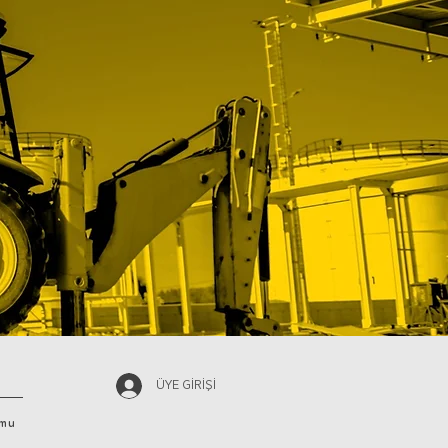
ÜYE GİRİŞİ
rmu