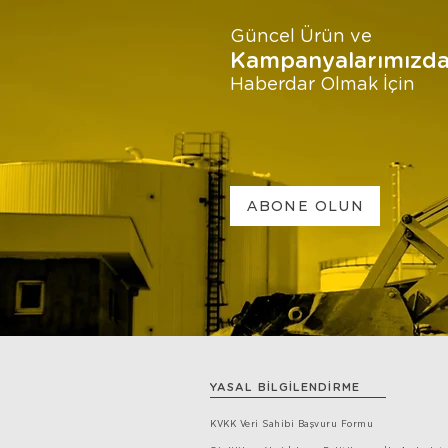
Güncel Ürün ve
Kampanyalarımızd
Haberdar Olmak İçin
ABONE OLUN
YASAL BİLGİLENDİRME
KVKK Veri Sahibi Başvuru Formu