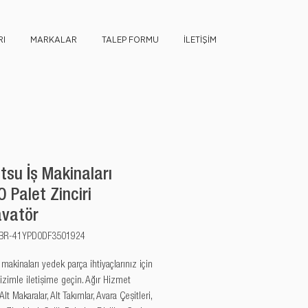
I
MARKALAR
TALEP FORMU
İLETİŞİM
su İş Makinaları
 Palet Zinciri
avatör
u: BR-41YPD0DF3501924
akinaları yedek parça ihtiyaçlarınız için 
izimle iletişime geçin. Ağır Hizmet 
 Alt Makaralar, Alt Takımlar, Avara Çeşitleri, 