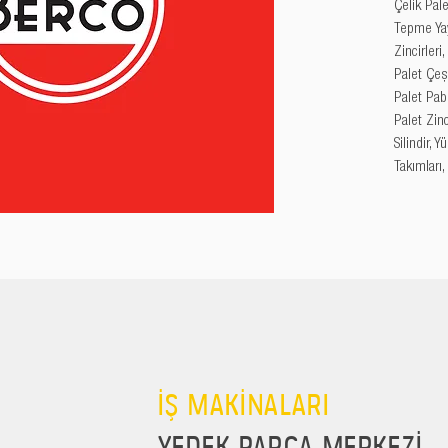
Çelik Palet
Tepme Yayl
Zincirleri
Palet Çeşi
Palet Pabu
Palet Zincir
Silindir, 
Takımları,
İŞ MAKİNALARI
YEDEK PARÇA MERKEZİ