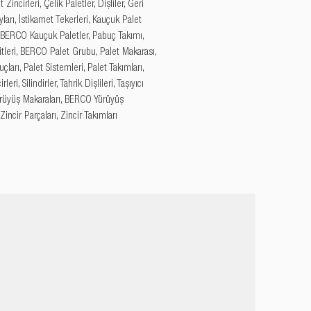
 Zincirleri, Çelik Paletler, Dişliler, Geri 
arı, İstikamet Tekerleri, Kauçuk Palet 
, BERCO Kauçuk Paletler, Pabuç Takımı, 
tleri, BERCO Palet Grubu, Palet Makarası, 
çları, Palet Sistemleri, Palet Takımları, 
leri, Silindirler, Tahrik Dişlileri, Taşıyıcı 
Yürüyüş Makaraları, BERCO Yürüyüş 
 Zincir Parçaları, Zincir Takımları