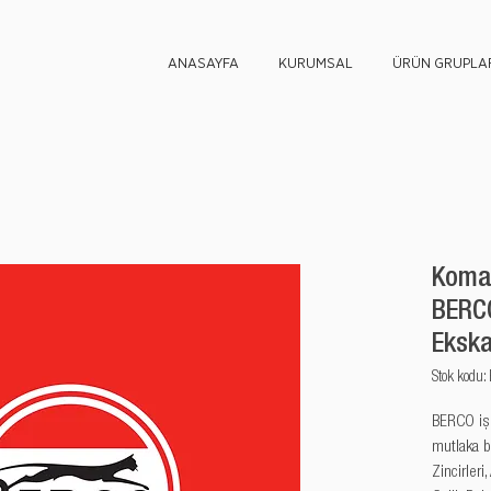
ANASAYFA
KURUMSAL
ÜRÜN GRUPLAR
Komat
BERCO
Eksk
Stok kod
BERCO iş m
mutlaka b
Zincirleri,