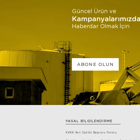
Güncel Ürün ve
Kampanyalarımızd
Haberdar Olmak İçin
ABONE OLUN
YASAL BİLGİLENDİRME
KVKK Veri Sahibi Başvuru Formu