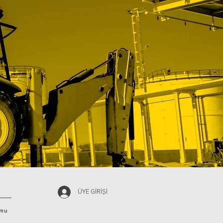
ÜYE GİRİŞİ
rmu