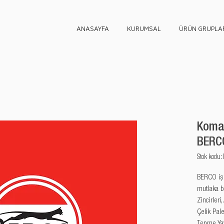
ANASAYFA
KURUMSAL
ÜRÜN GRUPLAR
Komat
BERCO
Stok kod
BERCO iş m
mutlaka b
Zincirleri,
Çelik Palet
Tepme Yayl