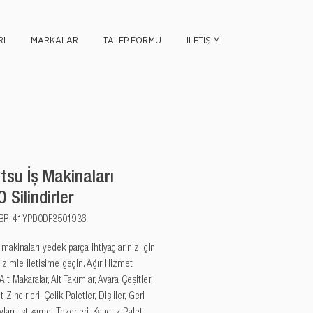
I
MARKALAR
TALEP FORMU
İLETİŞİM
su İş Makinaları
 Silindirler
u: BR-41YPD0DF3501936
akinaları yedek parça ihtiyaçlarınız için 
izimle iletişime geçin. Ağır Hizmet 
 Alt Makaralar, Alt Takımlar, Avara Çeşitleri, 
 Zincirleri, Çelik Paletler, Dişliler, Geri 
arı, İstikamet Tekerleri, Kauçuk Palet 