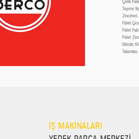
Çelik Palet
Tepme Yayl
Zincirleri
Palet Çeşi
Palet Pabu
Palet Zincir
Silindir, 
Takımları,
İŞ MAKİNALARI
YEDEK PARÇA MERKEZİ