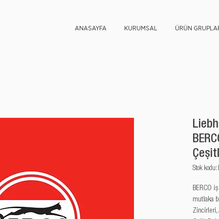
ANASAYFA
KURUMSAL
ÜRÜN GRUPLAR
Liebh
BERC
Çeşitl
Stok kod
BERCO iş m
mutlaka b
Zincirleri,