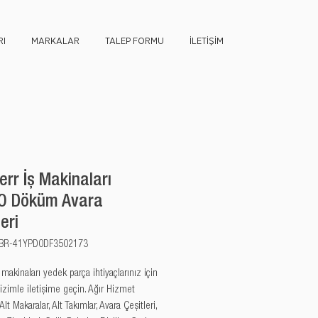
I
MARKALAR
TALEP FORMU
İLETİŞİM
err İş Makinaları
O Döküm Avara
eri
u: BR-41YPD0DF3502173
akinaları yedek parça ihtiyaçlarınız için 
izimle iletişime geçin. Ağır Hizmet 
 Alt Makaralar, Alt Takımlar, Avara Çeşitleri, 