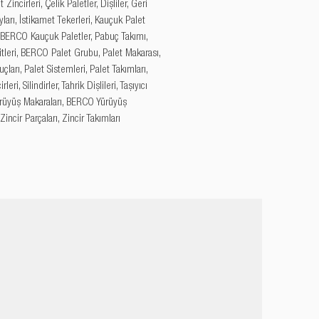
 Zincirleri, Çelik Paletler, Dişliler, Geri 
arı, İstikamet Tekerleri, Kauçuk Palet 
, BERCO Kauçuk Paletler, Pabuç Takımı, 
tleri, BERCO Palet Grubu, Palet Makarası, 
çları, Palet Sistemleri, Palet Takımları, 
leri, Silindirler, Tahrik Dişlileri, Taşıyıcı 
Yürüyüş Makaraları, BERCO Yürüyüş 
 Zincir Parçaları, Zincir Takımları