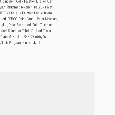
 Zincirleri, Çelik Paletler, Dişliler, Geri 
arı, İstikamet Tekerleri, Kauçuk Palet 
, BERCO Kauçuk Paletler, Pabuç Takımı, 
tleri, BERCO Palet Grubu, Palet Makarası, 
çları, Palet Sistemleri, Palet Takımları, 
leri, Silindirler, Tahrik Dişlileri, Taşıyıcı 
Yürüyüş Makaraları, BERCO Yürüyüş 
 Zincir Parçaları, Zincir Takımları