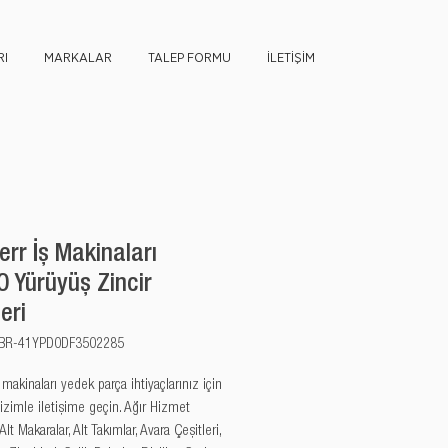
I
MARKALAR
TALEP FORMU
İLETİŞİM
err İş Makinaları
 Yürüyüş Zincir
eri
u: BR-41YPD0DF3502285
akinaları yedek parça ihtiyaçlarınız için 
izimle iletişime geçin. Ağır Hizmet 
 Alt Makaralar, Alt Takımlar, Avara Çeşitleri, 