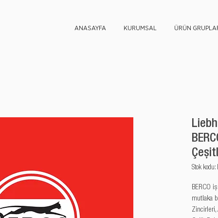
ANASAYFA
KURUMSAL
ÜRÜN GRUPLAR
Liebh
BERCO
Çeşitl
Stok kod
BERCO iş m
mutlaka b
Zincirleri,