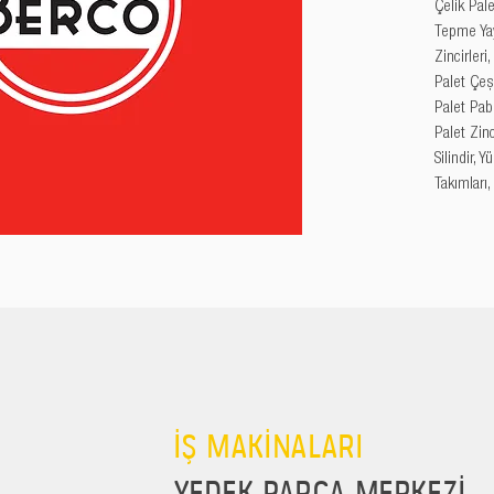
Çelik Palet
Tepme Yayl
Zincirleri
Palet Çeşi
Palet Pabu
Palet Zincir
Silindir, 
Takımları,
İŞ MAKİNALARI
YEDEK PARÇA MERKEZİ