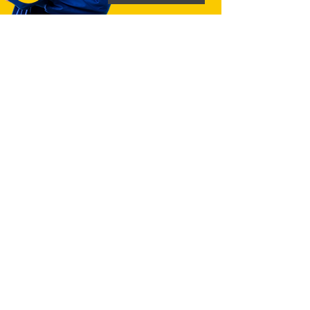
HAYATIN
YEDEĞİ YOK
KAZALAR
Önlemlerle Azalır
ÖNLEMLER
Bilgiyle Çoğalır
Bizi Takip Edin