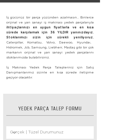
İş gücünüz bir parça yüzünden azalmasın... Binlerce
orijinal ve yan sanayi iş makinası yedek parçalarıyla
ihtiyaçlarınızı en uygun fiyatlarla ve en kısa
sürede karşılamak için 36 YILDIR yanınızdayız.
Stoklarımızı sizin için sürekli yeniliyoruz.
Caterpillar, Komatsu, Volvo, Daewoo, Hyundaı,
Hidromek, Jcb, Samsung, Liebherr, Mastaş gibi bir çok
markanın orijinal ve yan sanayi yedek parçalarını
stoklarımızda bulabilirsiniz.
İş Makinası Yedek Parça Talepleriniz için Satış
Danışmanlarımız sizinle en kısa sürede iletişime
geçiyor olacaktır.
YEDEK PARÇA TALEP FORMU