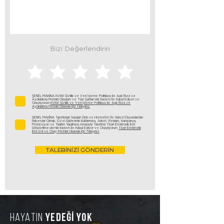
Bizi Değerlendirin
ŞENEL MAKİNA KVKK Gizlilik ve Veri İşleme Politikası ile Açık Rıza ve
Aydınlatma Metnini Okudum ve Tüm Şartları Hür İradem İle Kabul Ediyor ve
Onaylıyorum
KVKK Gizlilik ve Veri İşleme Politikası ile Açık Rıza ve
Aydınlatma Metnini Okumak İçin Tıklayınız
ŞENEL MAKİNA Tarafından Sunulan Ürün ve Hizmetler İle Güncel Duyurulardan
Haberdar Olmak, Özel Günlerimin Kutlanması, Anket, Reklam, Kampanya,
Promosyon ve Tanıtım Yapılması Amacıyla Tarafıma Ticari Elektronik İleti
Gönderilmesini Hür İradem İle Kabul Ediyor ve Onaylıyorum
Ticari Elektronik
İleti İzni ve Onay Metnini Okumak İçin Tıklayınız
TALEBİNİZİ GÖNDERİN
HAYATIN
YEDEĞİ YOK