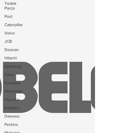
Yedek
Parça
Post
Caterpillar
Volvo
JCB
Doosan
Hitachi
Samsung
Case
Komatsu
Hidromek
Hyundai
Kobelco
Daewoo
Perkins
Markalar