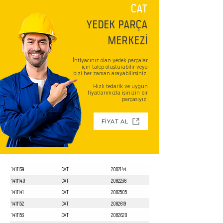
CAT
YEDEK PARÇA
MERKEZİ
İhtiyacınız olan yedek parçalar
için talep oluşturabilir veya
bizi her zaman arayabilirsiniz.
Hızlı tedarik ve uygun
fiyatlarımızla işinizin bir
parçasıyız.
FİYAT AL
1411139
CAT
2082144
1411140
CAT
2082236
1411141
CAT
2082505
1411152
CAT
2082619
1411153
CAT
2082620