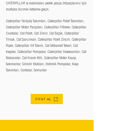
CATERPILLAR iş makinaları yedek parça ihtiyaçlarınız için
mutlaka bizimle iletişime geçin.
Caterpillar Yürüyüş Takımları, Caterpillar Palet Takımları,
Caterpillar Motor Parçaları, Caterpillar Filtreler, Caterpillar
Cıvatalar, Cat Palet, Cat Zincir, Cat Bıçak, Caterpillar
Tırnak, Cat Şanzıman, Caterpillar Palet Zinciri, Caterpillar
Riper, Caterpillar Alt Takım, Cat İstikamet Tekeri, Cat
Keçeler, Caterpillar Pompalar, Caterpillar Aksesuarları, Cat
Makaralar, Cat Krank Mili, Caterpillar Motor Kayışı,
Sekmanlar, Silindir Blokları, Hidrolik Pompalar, Keçe
Takımları, Contalar, Somunlar
FİYAT AL