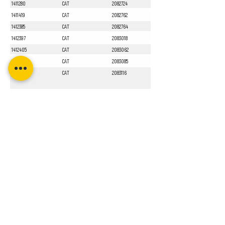
1411280
CAT
2082724
1411419
CAT
2082762
1412385
CAT
2082764
1412397
CAT
2083018
1412405
CAT
2083062
1412551
CAT
2083085
1413010
CAT
2083116
Sayfa 1 / 1
Bizi Takip Edin