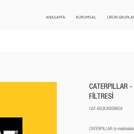
ANASAYFA
KURUMSAL
ÜRÜN GRUPLAR
CATERPILLAR -
FİLTRESİ
CAT-85CK30008659
CATERPILLAR iş makinaları y