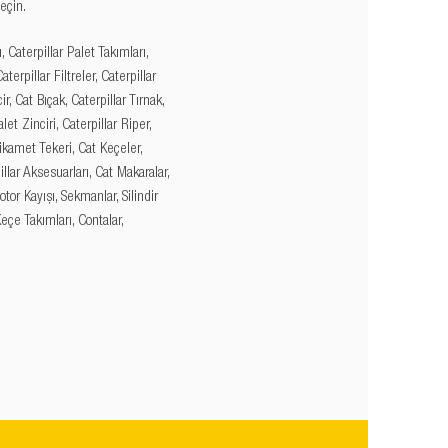
eçin.
, Caterpillar Palet Takımları,
aterpillar Filtreler, Caterpillar
ir, Cat Bıçak, Caterpillar Tırnak,
et Zinciri, Caterpillar Riper,
tikamet Tekeri, Cat Keçeler,
llar Aksesuarları, Cat Makaralar,
otor Kayışı, Sekmanlar, Silindir
Keçe Takımları, Contalar,