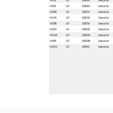
1411152
CAT
2082619
Caterpillar
1411153
CAT
2082620
Caterpillar
1411280
CAT
2082724
Caterpillar
1411419
CAT
2082762
Caterpillar
1412385
CAT
2082764
Caterpillar
1412397
CAT
2083018
Caterpillar
1412405
CAT
2083062
Caterpillar
1412551
CAT
2083085
Caterpillar
1413010
CAT
2083116
Caterpillar