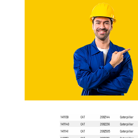
1411139
CAT
2082144
Caterpillar
1411140
CAT
2082236
Caterpillar
1411141
CAT
2082505
Caterpillar