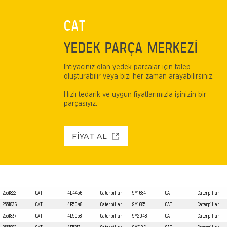
CAT
YEDEK PARÇA MERKEZİ
İhtiyacınız olan yedek parçalar için talep
oluşturabilir veya bizi her zaman arayabilirsiniz.
Hızlı tedarik ve uygun fiyatlarımızla işinizin bir
parçasıyız.
FİYAT AL
2551822
CAT
4E4456
Caterpillar
9Y1684
CAT
Caterpillar
2551836
CAT
4E5048
Caterpillar
9Y1685
CAT
Caterpillar
2551837
CAT
4E5058
Caterpillar
9Y2048
CAT
Caterpillar