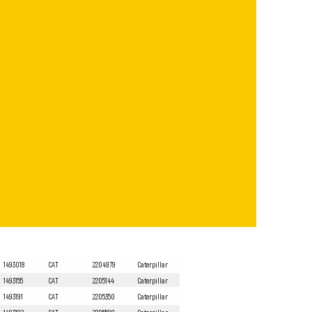
1493018
CAT
2204979
Caterpillar
1493155
CAT
2205144
Caterpillar
1493191
CAT
2205350
Caterpillar