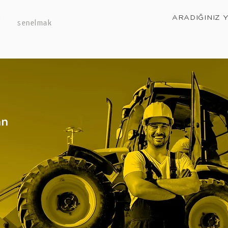
ARADIĞINIZ 
senelmak
an