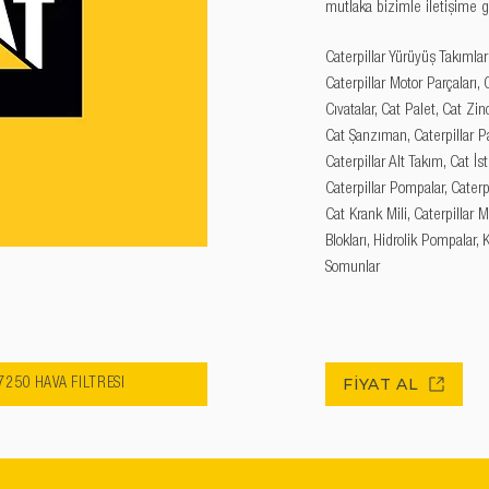
mutlaka bizimle iletişime g
Caterpillar Yürüyüş Takımları
Caterpillar Motor Parçaları, C
Cıvatalar, Cat Palet, Cat Zinc
Cat Şanzıman, Caterpillar Pal
Caterpillar Alt Takım, Cat İs
Caterpillar Pompalar, Caterpi
Cat Krank Mili, Caterpillar M
Blokları, Hidrolik Pompalar, 
Somunlar
FİYAT AL
7250 HAVA FİLTRESİ