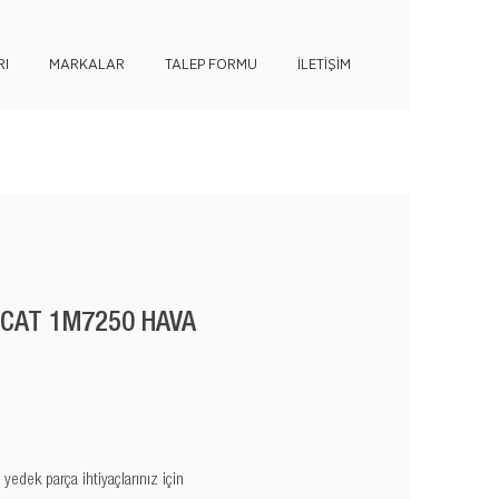
I
MARKALAR
TALEP FORMU
İLETİŞİM
 CAT 1M7250 HAVA
edek parça ihtiyaçlarınız için