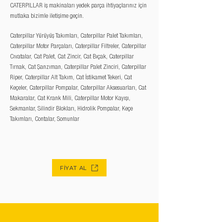
CATERPILLAR iş makinaları yedek parça ihtiyaçlarınız için
mutlaka bizimle iletişime geçin.
Caterpillar Yürüyüş Takımları, Caterpillar Palet Takımları,
Caterpillar Motor Parçaları, Caterpillar Filtreler, Caterpillar
Cıvatalar, Cat Palet, Cat Zincir, Cat Bıçak, Caterpillar
Tırnak, Cat Şanzıman, Caterpillar Palet Zinciri, Caterpillar
Riper, Caterpillar Alt Takım, Cat İstikamet Tekeri, Cat
Keçeler, Caterpillar Pompalar, Caterpillar Aksesuarları, Cat
Makaralar, Cat Krank Mili, Caterpillar Motor Kayışı,
Sekmanlar, Silindir Blokları, Hidrolik Pompalar, Keçe
Takımları, Contalar, Somunlar
FİYAT AL