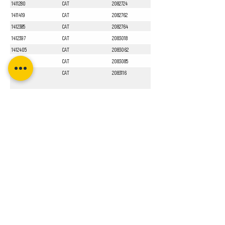
1411280
CAT
2082724
1411419
CAT
2082762
1412385
CAT
2082764
1412397
CAT
2083018
1412405
CAT
2083062
1412551
CAT
2083085
1413010
CAT
2083116
Sayfa 1 / 1
Bizi Takip Edin