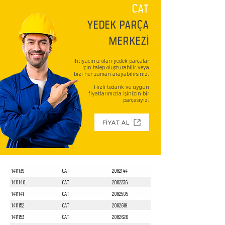
CAT
YEDEK PARÇA
MERKEZİ
İhtiyacınız olan yedek parçalar
için talep oluşturabilir veya
bizi her zaman arayabilirsiniz.
Hızlı tedarik ve uygun
fiyatlarımızla işinizin bir
parçasıyız.
FİYAT AL
1411139
CAT
2082144
1411140
CAT
2082236
1411141
CAT
2082505
1411152
CAT
2082619
1411153
CAT
2082620