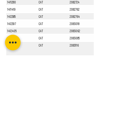
1411280
CAT
2082724
1411419
CAT
2082762
1412385
CAT
2082764
1412397
CAT
2083018
1412405
CAT
2083062
1412551
CAT
2083085
1413010
CAT
2083116
Sayfa 1 / 1
Bizi Takip Edin