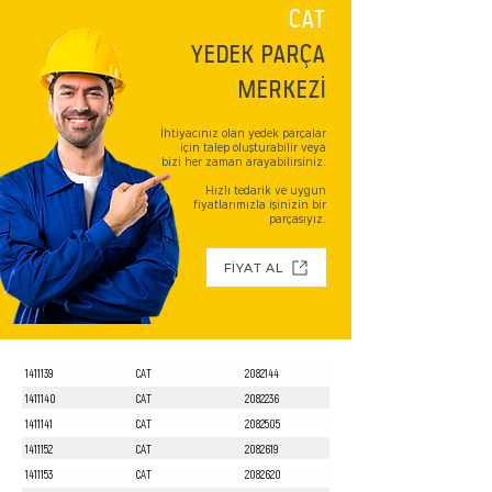
CAT
YEDEK PARÇA
MERKEZİ
İhtiyacınız olan yedek parçalar
için talep oluşturabilir veya
bizi her zaman arayabilirsiniz.
Hızlı tedarik ve uygun
fiyatlarımızla işinizin bir
parçasıyız.
FİYAT AL
1411139
CAT
2082144
1411140
CAT
2082236
1411141
CAT
2082505
1411152
CAT
2082619
1411153
CAT
2082620