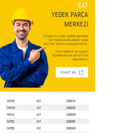
CAT
YEDEK PARÇA
MERKEZİ
İhtiyacınız olan yedek parçalar
için talep oluşturabilir veya
bizi her zaman arayabilirsiniz.
Hızlı tedarik ve uygun
fiyatlarımızla işinizin bir
parçasıyız.
FİYAT AL
1411139
CAT
2082144
1411140
CAT
2082236
1411141
CAT
2082505
1411152
CAT
2082619
1411153
CAT
2082620