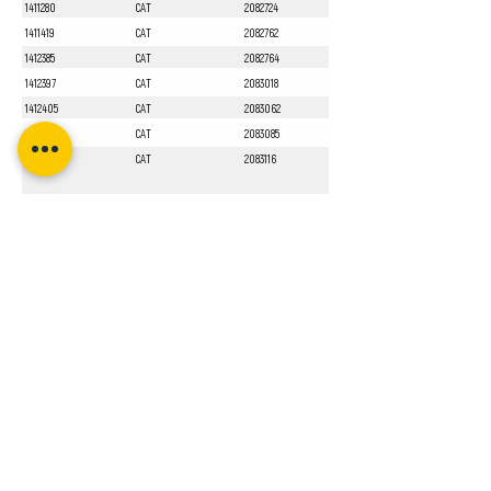
1411280
CAT
2082724
1411419
CAT
2082762
1412385
CAT
2082764
1412397
CAT
2083018
1412405
CAT
2083062
1412551
CAT
2083085
1413010
CAT
2083116
Sayfa 1 / 1
Bizi Takip Edin