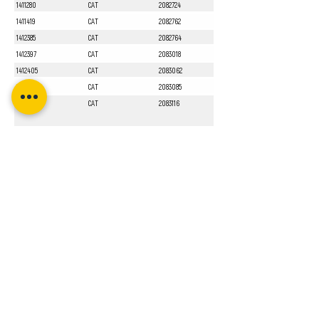
1411280
CAT
2082724
1411419
CAT
2082762
1412385
CAT
2082764
1412397
CAT
2083018
1412405
CAT
2083062
1412551
CAT
2083085
1413010
CAT
2083116
Sayfa 1 / 1
Bizi Takip Edin