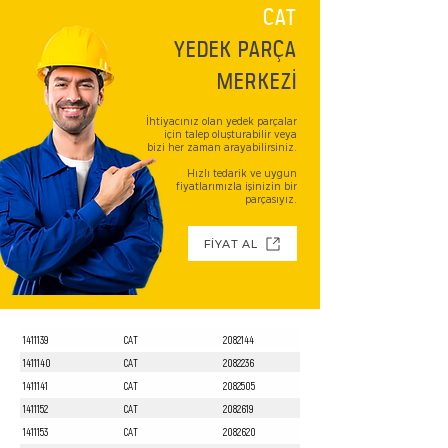
CAT
YEDEK PARÇA
MERKEZİ
İhtiyacınız olan yedek parçalar
için talep oluşturabilir veya
bizi her zaman arayabilirsiniz.
Hızlı tedarik ve uygun
fiyatlarımızla işinizin bir
parçasıyız.
FİYAT AL
1411139
CAT
2082144
1411140
CAT
2082236
1411141
CAT
2082505
1411152
CAT
2082619
1411153
CAT
2082620