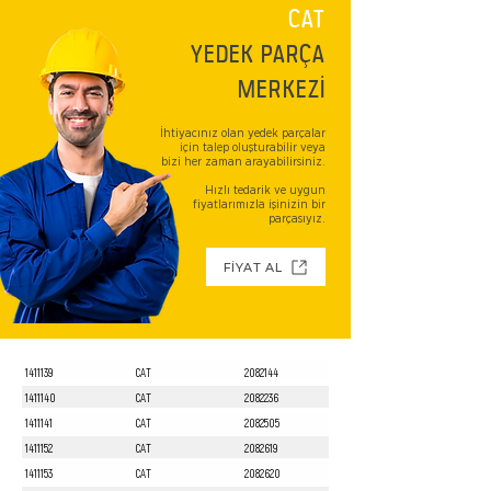
CAT
YEDEK PARÇA
MERKEZİ
İhtiyacınız olan yedek parçalar
için talep oluşturabilir veya
bizi her zaman arayabilirsiniz.
Hızlı tedarik ve uygun
fiyatlarımızla işinizin bir
parçasıyız.
FİYAT AL
1411139
CAT
2082144
1411140
CAT
2082236
1411141
CAT
2082505
1411152
CAT
2082619
1411153
CAT
2082620