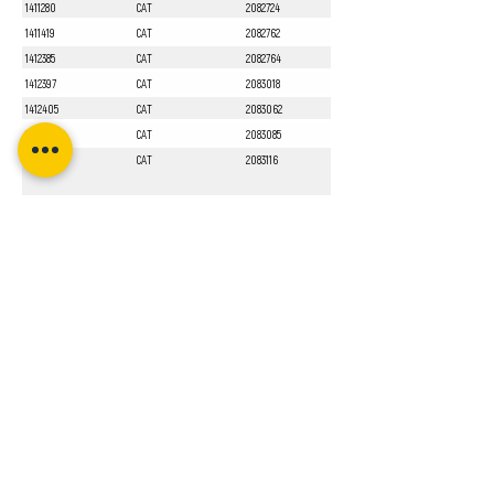
1411280
CAT
2082724
1411419
CAT
2082762
1412385
CAT
2082764
1412397
CAT
2083018
1412405
CAT
2083062
1412551
CAT
2083085
1413010
CAT
2083116
Sayfa 1 / 1
Bizi Takip Edin