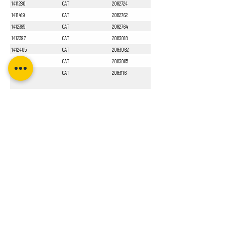
1411280
CAT
2082724
1411419
CAT
2082762
1412385
CAT
2082764
1412397
CAT
2083018
1412405
CAT
2083062
1412551
CAT
2083085
1413010
CAT
2083116
Sayfa 1 / 1
Bizi Takip Edin