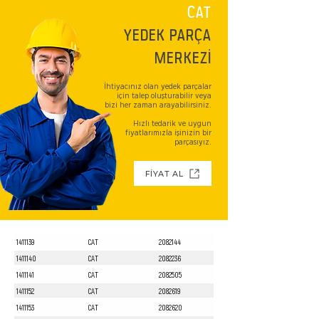
CAT
YEDEK PARÇA
MERKEZİ
İhtiyacınız olan yedek parçalar
için talep oluşturabilir veya
bizi her zaman arayabilirsiniz.
Hızlı tedarik ve uygun
fiyatlarımızla işinizin bir
parçasıyız.
FİYAT AL
1411139
CAT
2082144
1411140
CAT
2082236
1411141
CAT
2082505
1411152
CAT
2082619
1411153
CAT
2082620