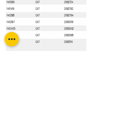
1411280
CAT
2082724
1411419
CAT
2082762
1412385
CAT
2082764
1412397
CAT
2083018
1412405
CAT
2083062
1412551
CAT
2083085
1413010
CAT
2083116
Sayfa 1 / 1
Bizi Takip Edin