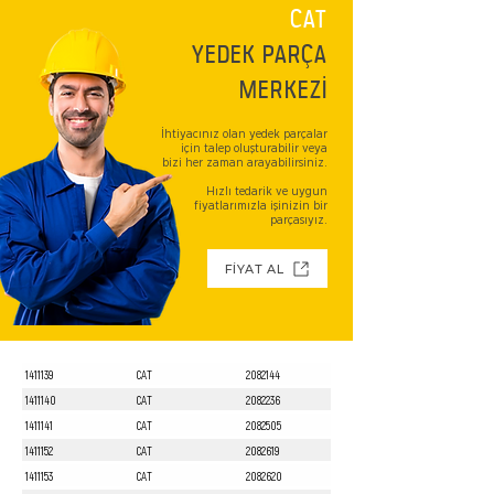
CAT
YEDEK PARÇA
MERKEZİ
İhtiyacınız olan yedek parçalar
için talep oluşturabilir veya
bizi her zaman arayabilirsiniz.
Hızlı tedarik ve uygun
fiyatlarımızla işinizin bir
parçasıyız.
FİYAT AL
1411139
CAT
2082144
1411140
CAT
2082236
1411141
CAT
2082505
1411152
CAT
2082619
1411153
CAT
2082620