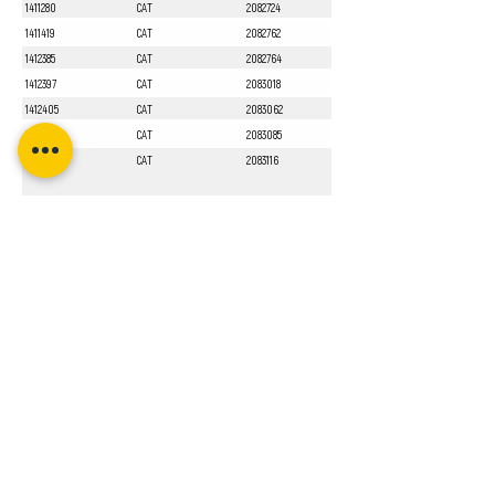
1411280
CAT
2082724
1411419
CAT
2082762
1412385
CAT
2082764
1412397
CAT
2083018
1412405
CAT
2083062
1412551
CAT
2083085
1413010
CAT
2083116
Sayfa 1 / 1
Bizi Takip Edin