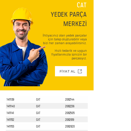
CAT
YEDEK PARÇA
MERKEZİ
İhtiyacınız olan yedek parçalar
için talep oluşturabilir veya
bizi her zaman arayabilirsiniz.
Hızlı tedarik ve uygun
fiyatlarımızla işinizin bir
parçasıyız.
FİYAT AL
1411139
CAT
2082144
1411140
CAT
2082236
1411141
CAT
2082505
1411152
CAT
2082619
1411153
CAT
2082620