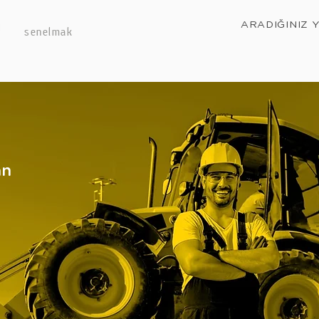
ARADIĞINIZ 
senelmak
an