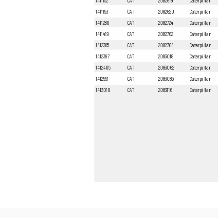
1411152
CAT
2082619
Caterpillar
1411153
CAT
2082620
Caterpillar
1411280
CAT
2082724
Caterpillar
1411419
CAT
2082762
Caterpillar
1412385
CAT
2082764
Caterpillar
1412397
CAT
2083018
Caterpillar
1412405
CAT
2083062
Caterpillar
1412551
CAT
2083085
Caterpillar
1413010
CAT
2083116
Caterpillar