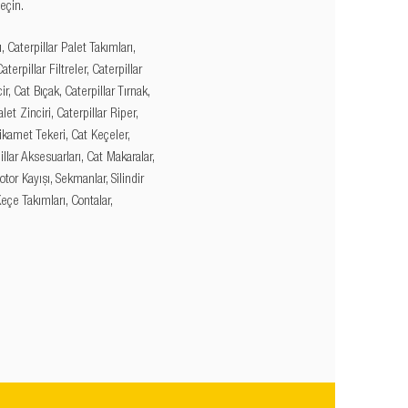
eçin.
, Caterpillar Palet Takımları,
aterpillar Filtreler, Caterpillar
ir, Cat Bıçak, Caterpillar Tırnak,
et Zinciri, Caterpillar Riper,
tikamet Tekeri, Cat Keçeler,
llar Aksesuarları, Cat Makaralar,
otor Kayışı, Sekmanlar, Silindir
Keçe Takımları, Contalar,