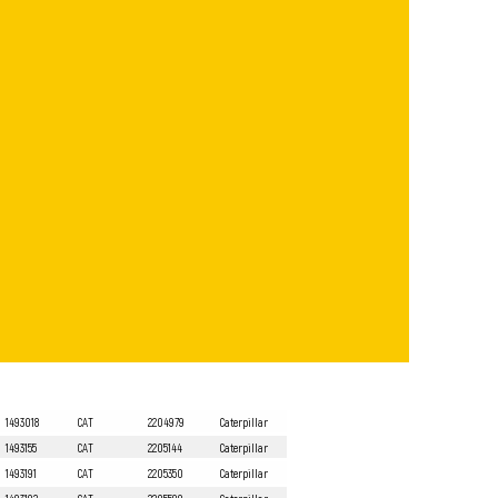
1493018
CAT
2204979
Caterpillar
1493155
CAT
2205144
Caterpillar
1493191
CAT
2205350
Caterpillar