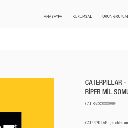
ANASAYFA
KURUMSAL
ÜRÜN GRUPLAR
CATERPILLAR -
RİPER MİL SOM
CAT-85CK30008964
CATERPILLAR iş makinaları y