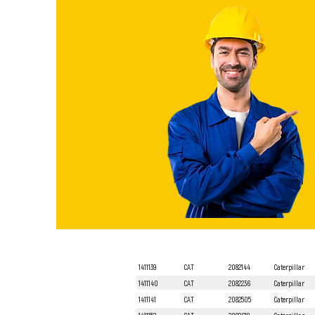
1411139
CAT
2082144
Caterpillar
1411140
CAT
2082236
Caterpillar
1411141
CAT
2082505
Caterpillar