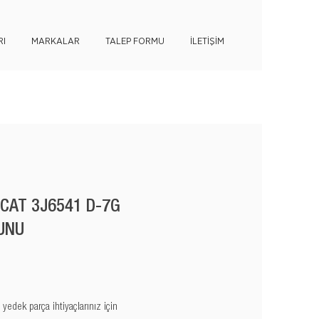
I
MARKALAR
TALEP FORMU
İLETİŞİM
 CAT 3J6541 D-7G
UNU
edek parça ihtiyaçlarınız için