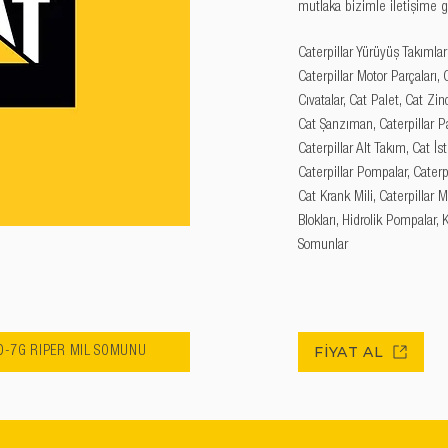
mutlaka bizimle iletişime g
Caterpillar Yürüyüş Takımları
Caterpillar Motor Parçaları, C
Cıvatalar, Cat Palet, Cat Zinc
Cat Şanzıman, Caterpillar Pal
Caterpillar Alt Takım, Cat İs
Caterpillar Pompalar, Caterpi
Cat Krank Mili, Caterpillar M
Blokları, Hidrolik Pompalar, 
Somunlar
FİYAT AL
 D-7G RİPER MİL SOMUNU