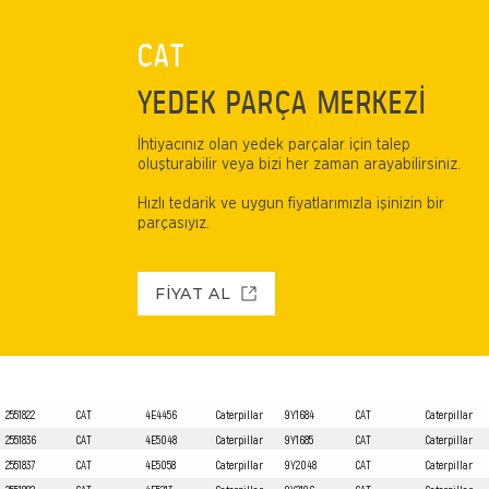
CAT
YEDEK PARÇA MERKEZİ
İhtiyacınız olan yedek parçalar için talep
oluşturabilir veya bizi her zaman arayabilirsiniz.
Hızlı tedarik ve uygun fiyatlarımızla işinizin bir
parçasıyız.
FİYAT AL
2551822
CAT
4E4456
Caterpillar
9Y1684
CAT
Caterpillar
2551836
CAT
4E5048
Caterpillar
9Y1685
CAT
Caterpillar
2551837
CAT
4E5058
Caterpillar
9Y2048
CAT
Caterpillar