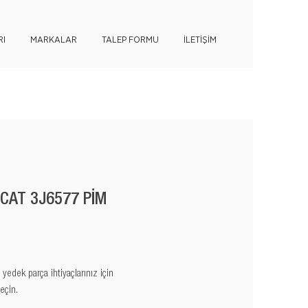
I
MARKALAR
TALEP FORMU
İLETİŞİM
 CAT 3J6577 PİM
edek parça ihtiyaçlarınız için
eçin.