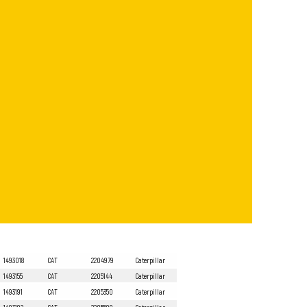
1493018
CAT
2204979
Caterpillar
1493155
CAT
2205144
Caterpillar
1493191
CAT
2205350
Caterpillar