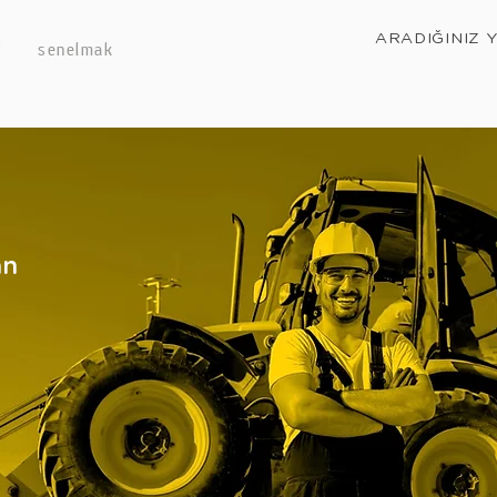
ARADIĞINIZ 
senelmak
an