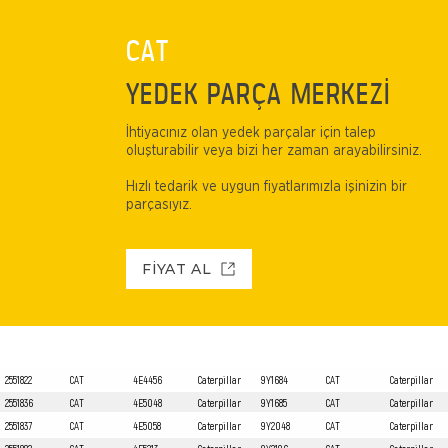
CAT
YEDEK PARÇA MERKEZİ
İhtiyacınız olan yedek parçalar için talep
oluşturabilir veya bizi her zaman arayabilirsiniz.
Hızlı tedarik ve uygun fiyatlarımızla işinizin bir
parçasıyız.
FİYAT AL
2551822
CAT
4E4456
Caterpillar
9Y1684
CAT
Caterpillar
2551836
CAT
4E5048
Caterpillar
9Y1685
CAT
Caterpillar
2551837
CAT
4E5058
Caterpillar
9Y2048
CAT
Caterpillar