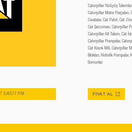
Caterpillar Yürüyüş Takımları
Caterpillar Motor Parçaları, C
Cıvatalar, Cat Palet, Cat Zinc
Cat Şanzıman, Caterpillar Pal
Caterpillar Alt Takım, Cat İs
Caterpillar Pompalar, Caterpi
Cat Krank Mili, Caterpillar M
Blokları, Hidrolik Pompalar, 
Somunlar
FİYAT AL
AT 3J6577 PİM