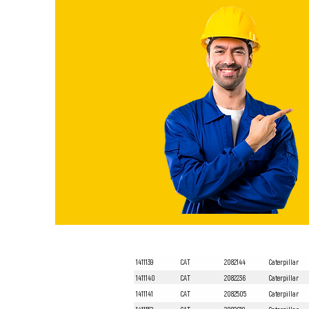
1411139
CAT
2082144
Caterpillar
1411140
CAT
2082236
Caterpillar
1411141
CAT
2082505
Caterpillar