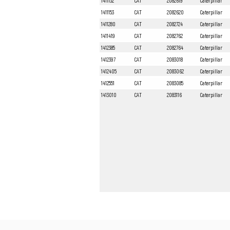
1411152
CAT
2082619
Caterpillar
1411153
CAT
2082620
Caterpillar
1411280
CAT
2082724
Caterpillar
1411419
CAT
2082762
Caterpillar
1412385
CAT
2082764
Caterpillar
1412397
CAT
2083018
Caterpillar
1412405
CAT
2083062
Caterpillar
1412551
CAT
2083085
Caterpillar
1413010
CAT
2083116
Caterpillar