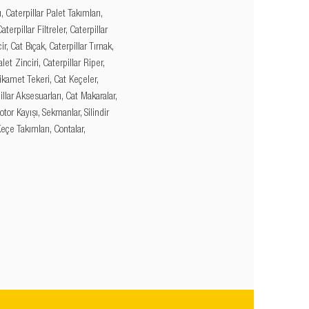
, Caterpillar Palet Takımları,
aterpillar Filtreler, Caterpillar
ir, Cat Bıçak, Caterpillar Tırnak,
et Zinciri, Caterpillar Riper,
tikamet Tekeri, Cat Keçeler,
llar Aksesuarları, Cat Makaralar,
otor Kayışı, Sekmanlar, Silindir
Keçe Takımları, Contalar,