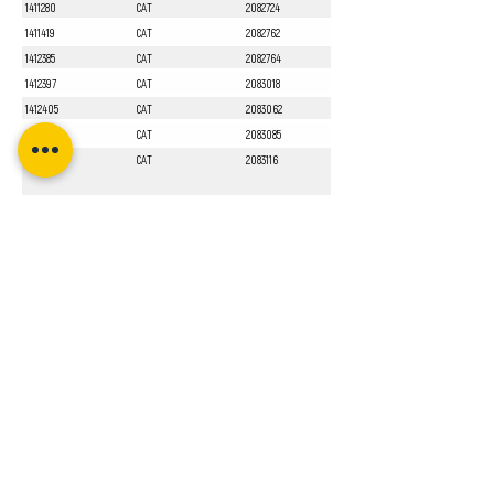
1411280
CAT
2082724
1411419
CAT
2082762
1412385
CAT
2082764
1412397
CAT
2083018
1412405
CAT
2083062
1412551
CAT
2083085
1413010
CAT
2083116
Sayfa 1 / 1
Bizi Takip Edin