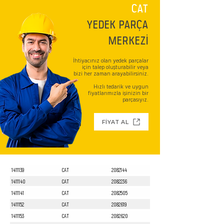
CAT
YEDEK PARÇA
MERKEZİ
İhtiyacınız olan yedek parçalar
için talep oluşturabilir veya
bizi her zaman arayabilirsiniz.
Hızlı tedarik ve uygun
fiyatlarımızla işinizin bir
parçasıyız.
FİYAT AL
1411139
CAT
2082144
1411140
CAT
2082236
1411141
CAT
2082505
1411152
CAT
2082619
1411153
CAT
2082620