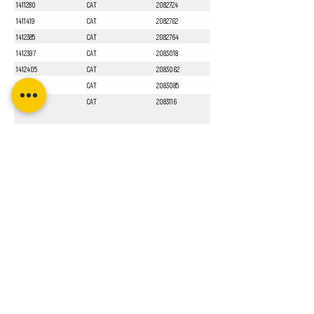
1411280
CAT
2082724
1411419
CAT
2082762
1412385
CAT
2082764
1412397
CAT
2083018
1412405
CAT
2083062
1412551
CAT
2083085
1413010
CAT
2083116
Sayfa 1 / 1
Bizi Takip Edin