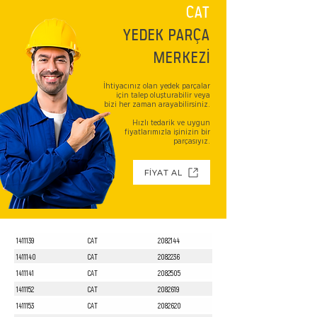
CAT
YEDEK PARÇA
MERKEZİ
İhtiyacınız olan yedek parçalar
için talep oluşturabilir veya
bizi her zaman arayabilirsiniz.
Hızlı tedarik ve uygun
fiyatlarımızla işinizin bir
parçasıyız.
FİYAT AL
1411139
CAT
2082144
1411140
CAT
2082236
1411141
CAT
2082505
1411152
CAT
2082619
1411153
CAT
2082620