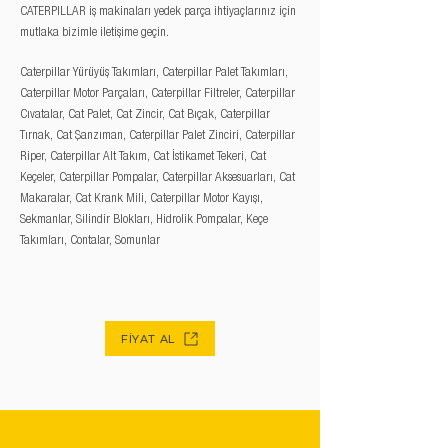
CATERPILLAR iş makinaları yedek parça ihtiyaçlarınız için
mutlaka bizimle iletişime geçin.
Caterpillar Yürüyüş Takımları, Caterpillar Palet Takımları,
Caterpillar Motor Parçaları, Caterpillar Filtreler, Caterpillar
Cıvatalar, Cat Palet, Cat Zincir, Cat Bıçak, Caterpillar
Tırnak, Cat Şanzıman, Caterpillar Palet Zinciri, Caterpillar
Riper, Caterpillar Alt Takım, Cat İstikamet Tekeri, Cat
Keçeler, Caterpillar Pompalar, Caterpillar Aksesuarları, Cat
Makaralar, Cat Krank Mili, Caterpillar Motor Kayışı,
Sekmanlar, Silindir Blokları, Hidrolik Pompalar, Keçe
Takımları, Contalar, Somunlar
FİYAT AL