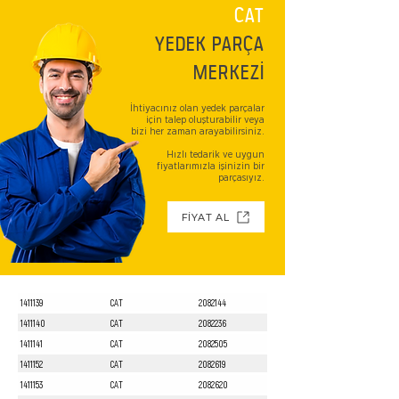
CAT
YEDEK PARÇA
MERKEZİ
İhtiyacınız olan yedek parçalar
için talep oluşturabilir veya
bizi her zaman arayabilirsiniz.
Hızlı tedarik ve uygun
fiyatlarımızla işinizin bir
parçasıyız.
FİYAT AL
1411139
CAT
2082144
1411140
CAT
2082236
1411141
CAT
2082505
1411152
CAT
2082619
1411153
CAT
2082620