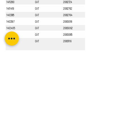
1411280
CAT
2082724
1411419
CAT
2082762
1412385
CAT
2082764
1412397
CAT
2083018
1412405
CAT
2083062
1412551
CAT
2083085
1413010
CAT
2083116
Sayfa 1 / 1
Bizi Takip Edin