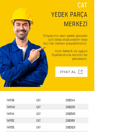
CAT
YEDEK PARÇA
MERKEZİ
İhtiyacınız olan yedek parçalar
için talep oluşturabilir veya
bizi her zaman arayabilirsiniz.
Hızlı tedarik ve uygun
fiyatlarımızla işinizin bir
parçasıyız.
FİYAT AL
1411139
CAT
2082144
1411140
CAT
2082236
1411141
CAT
2082505
1411152
CAT
2082619
1411153
CAT
2082620