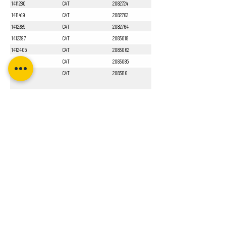
1411280
CAT
2082724
1411419
CAT
2082762
1412385
CAT
2082764
1412397
CAT
2083018
1412405
CAT
2083062
1412551
CAT
2083085
1413010
CAT
2083116
Sayfa 1 / 1
Bizi Takip Edin