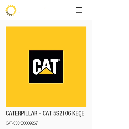
CATERPILLAR - CAT 5S2106 KEÇE
CAT-85CK30009267