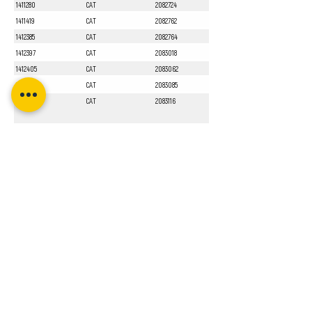
1411280
CAT
2082724
1411419
CAT
2082762
1412385
CAT
2082764
1412397
CAT
2083018
1412405
CAT
2083062
1412551
CAT
2083085
1413010
CAT
2083116
Sayfa 1 / 1
Bizi Takip Edin