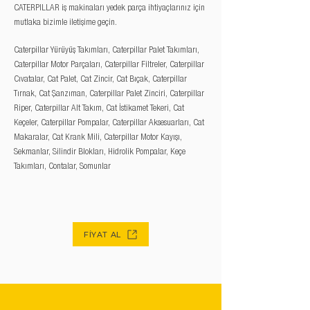
CATERPILLAR iş makinaları yedek parça ihtiyaçlarınız için
mutlaka bizimle iletişime geçin.
Caterpillar Yürüyüş Takımları, Caterpillar Palet Takımları,
Caterpillar Motor Parçaları, Caterpillar Filtreler, Caterpillar
Cıvatalar, Cat Palet, Cat Zincir, Cat Bıçak, Caterpillar
Tırnak, Cat Şanzıman, Caterpillar Palet Zinciri, Caterpillar
Riper, Caterpillar Alt Takım, Cat İstikamet Tekeri, Cat
Keçeler, Caterpillar Pompalar, Caterpillar Aksesuarları, Cat
Makaralar, Cat Krank Mili, Caterpillar Motor Kayışı,
Sekmanlar, Silindir Blokları, Hidrolik Pompalar, Keçe
Takımları, Contalar, Somunlar
FİYAT AL