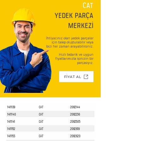
CAT
YEDEK PARÇA
MERKEZİ
İhtiyacınız olan yedek parçalar
için talep oluşturabilir veya
bizi her zaman arayabilirsiniz.
Hızlı tedarik ve uygun
fiyatlarımızla işinizin bir
parçasıyız.
FİYAT AL
1411139
CAT
2082144
1411140
CAT
2082236
1411141
CAT
2082505
1411152
CAT
2082619
1411153
CAT
2082620