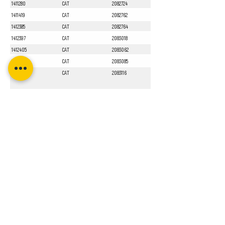
1411280
CAT
2082724
1411419
CAT
2082762
1412385
CAT
2082764
1412397
CAT
2083018
1412405
CAT
2083062
1412551
CAT
2083085
1413010
CAT
2083116
Sayfa 1 / 1
Bizi Takip Edin