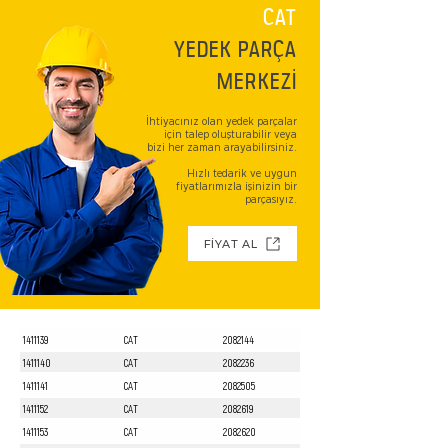
CAT
YEDEK PARÇA
MERKEZİ
İhtiyacınız olan yedek parçalar
için talep oluşturabilir veya
bizi her zaman arayabilirsiniz.
Hızlı tedarik ve uygun
fiyatlarımızla işinizin bir
parçasıyız.
FİYAT AL
1411139
CAT
2082144
1411140
CAT
2082236
1411141
CAT
2082505
1411152
CAT
2082619
1411153
CAT
2082620