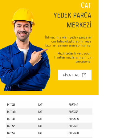
CAT
YEDEK PARÇA
MERKEZİ
İhtiyacınız olan yedek parçalar
için talep oluşturabilir veya
bizi her zaman arayabilirsiniz.
Hızlı tedarik ve uygun
fiyatlarımızla işinizin bir
parçasıyız.
FİYAT AL
1411139
CAT
2082144
1411140
CAT
2082236
1411141
CAT
2082505
1411152
CAT
2082619
1411153
CAT
2082620