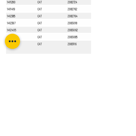
1411280
CAT
2082724
1411419
CAT
2082762
1412385
CAT
2082764
1412397
CAT
2083018
1412405
CAT
2083062
1412551
CAT
2083085
1413010
CAT
2083116
Sayfa 1 / 1
Bizi Takip Edin