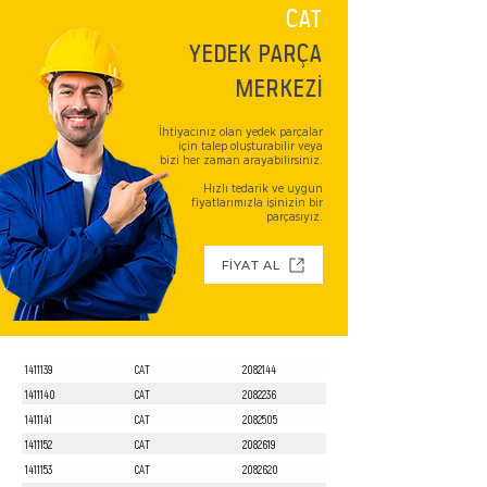
CAT
YEDEK PARÇA
MERKEZİ
İhtiyacınız olan yedek parçalar
için talep oluşturabilir veya
bizi her zaman arayabilirsiniz.
Hızlı tedarik ve uygun
fiyatlarımızla işinizin bir
parçasıyız.
FİYAT AL
1411139
CAT
2082144
1411140
CAT
2082236
1411141
CAT
2082505
1411152
CAT
2082619
1411153
CAT
2082620