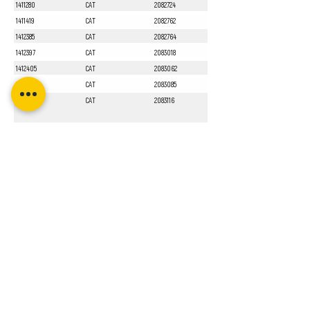
1411280
CAT
2082724
1411419
CAT
2082762
1412385
CAT
2082764
1412397
CAT
2083018
1412405
CAT
2083062
1412551
CAT
2083085
1413010
CAT
2083116
Sayfa 1 / 1
Bizi Takip Edin