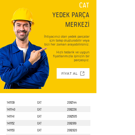
CAT
YEDEK PARÇA
MERKEZİ
İhtiyacınız olan yedek parçalar
için talep oluşturabilir veya
bizi her zaman arayabilirsiniz.
Hızlı tedarik ve uygun
fiyatlarımızla işinizin bir
parçasıyız.
FİYAT AL
1411139
CAT
2082144
1411140
CAT
2082236
1411141
CAT
2082505
1411152
CAT
2082619
1411153
CAT
2082620