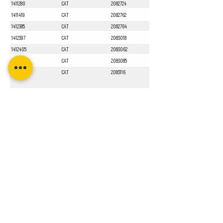
1411280
CAT
2082724
1411419
CAT
2082762
1412385
CAT
2082764
1412397
CAT
2083018
1412405
CAT
2083062
1412551
CAT
2083085
1413010
CAT
2083116
Sayfa 1 / 1
Bizi Takip Edin