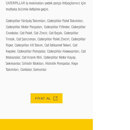
CATERPILLAR iş makinaları yedek parça ihtiyaçlarınız için
mutlaka bizimle iletişime geçin.
Caterpillar Yürüyüş Takımları, Caterpillar Palet Takımları,
Caterpillar Motor Parçaları, Caterpillar Filtreler, Caterpillar
Cıvatalar, Cat Palet, Cat Zincir, Cat Bıçak, Caterpillar
Tırnak, Cat Şanzıman, Caterpillar Palet Zinciri, Caterpillar
Riper, Caterpillar Alt Takım, Cat İstikamet Tekeri, Cat
Keçeler, Caterpillar Pompalar, Caterpillar Aksesuarları, Cat
Makaralar, Cat Krank Mili, Caterpillar Motor Kayışı,
Sekmanlar, Silindir Blokları, Hidrolik Pompalar, Keçe
Takımları, Contalar, Somunlar
FİYAT AL