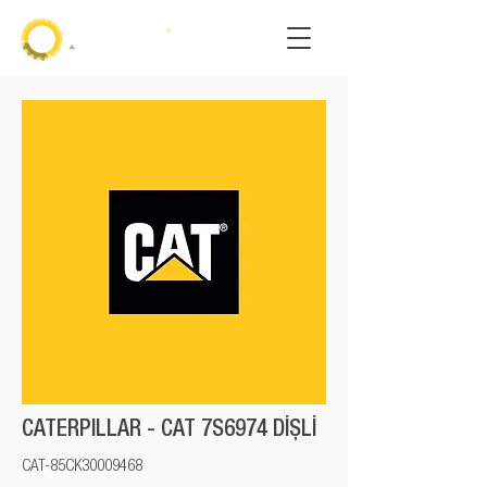
CATERPILLAR - CAT 7S6974 DİŞLİ
CAT-85CK30009468