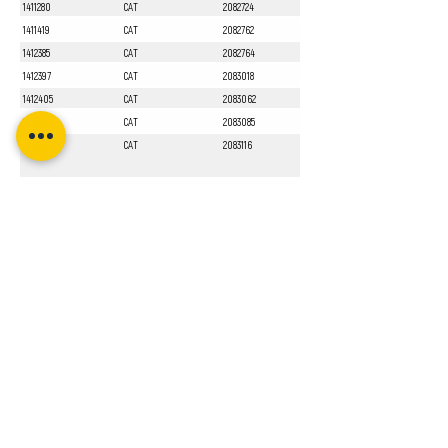
1411280
CAT
2082724
1411419
CAT
2082762
1412385
CAT
2082764
1412397
CAT
2083018
1412405
CAT
2083062
1412551
CAT
2083085
1413010
CAT
2083116
Sayfa 1 / 1
Bizi Takip Edin