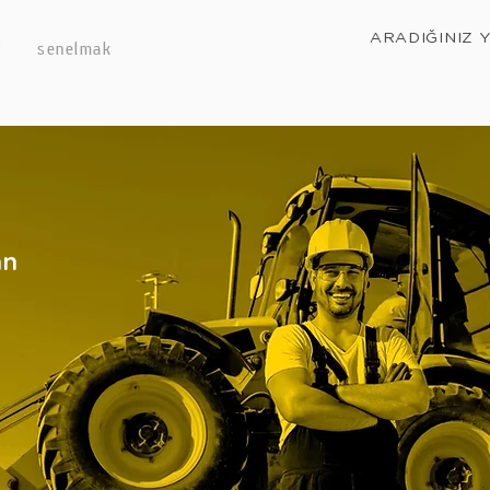
ARADIĞINIZ 
senelmak
an