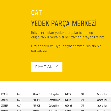
CAT
YEDEK PARÇA MERKEZİ
İhtiyacınız olan yedek parçalar için talep
oluşturabilir veya bizi her zaman arayabilirsiniz.
Hızlı tedarik ve uygun fiyatlarımızla işinizin bir
parçasıyız.
FİYAT AL
2551822
CAT
4E4456
Caterpillar
9Y1684
CAT
Caterpillar
2551836
CAT
4E5048
Caterpillar
9Y1685
CAT
Caterpillar
2551837
CAT
4E5058
Caterpillar
9Y2048
CAT
Caterpillar