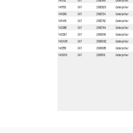
1411152
CAT
2082619
Caterpillar
1411153
CAT
2082620
Caterpillar
1411280
CAT
2082724
Caterpillar
1411419
CAT
2082762
Caterpillar
1412385
CAT
2082764
Caterpillar
1412397
CAT
2083018
Caterpillar
1412405
CAT
2083062
Caterpillar
1412551
CAT
2083085
Caterpillar
1413010
CAT
2083116
Caterpillar