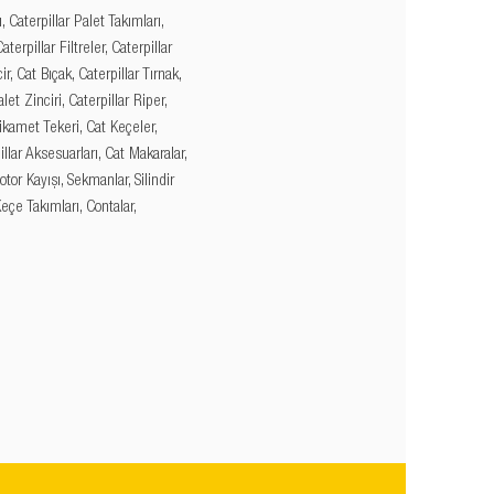
, Caterpillar Palet Takımları,
aterpillar Filtreler, Caterpillar
ir, Cat Bıçak, Caterpillar Tırnak,
et Zinciri, Caterpillar Riper,
tikamet Tekeri, Cat Keçeler,
llar Aksesuarları, Cat Makaralar,
otor Kayışı, Sekmanlar, Silindir
Keçe Takımları, Contalar,