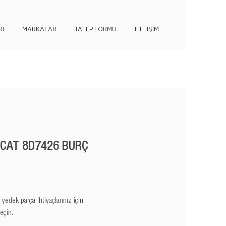
I
MARKALAR
TALEP FORMU
İLETİŞİM
 CAT 8D7426 BURÇ
edek parça ihtiyaçlarınız için
eçin.