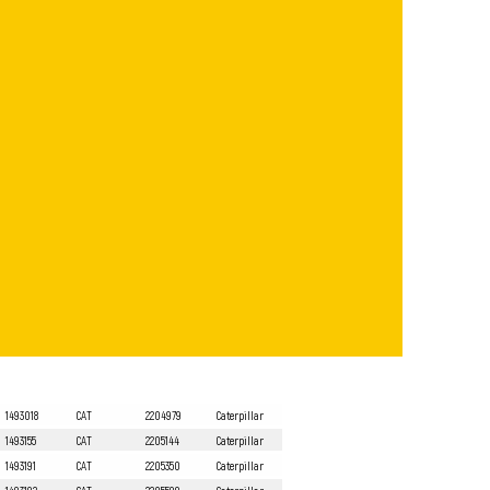
1493018
CAT
2204979
Caterpillar
1493155
CAT
2205144
Caterpillar
1493191
CAT
2205350
Caterpillar