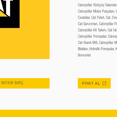
Caterpillar Yürüyüş Takımları
Caterpillar Motor Parçaları, C
Cıvatalar, Cat Palet, Cat Zinc
Cat Şanzıman, Caterpillar Pal
Caterpillar Alt Takım, Cat İs
Caterpillar Pompalar, Caterpi
Cat Krank Mili, Caterpillar M
Blokları, Hidrolik Pompalar, 
Somunlar
FİYAT AL
T 8D7426 BURÇ