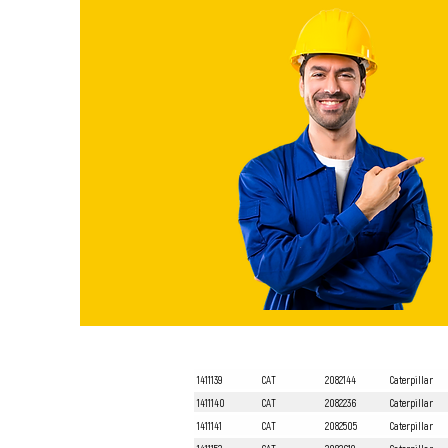
1411139
CAT
2082144
Caterpillar
1411140
CAT
2082236
Caterpillar
1411141
CAT
2082505
Caterpillar