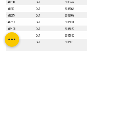
1411280
CAT
2082724
1411419
CAT
2082762
1412385
CAT
2082764
1412397
CAT
2083018
1412405
CAT
2083062
1412551
CAT
2083085
1413010
CAT
2083116
Sayfa 1 / 1
Bizi Takip Edin