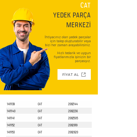
CAT
YEDEK PARÇA
MERKEZİ
İhtiyacınız olan yedek parçalar
için talep oluşturabilir veya
bizi her zaman arayabilirsiniz.
Hızlı tedarik ve uygun
fiyatlarımızla işinizin bir
parçasıyız.
FİYAT AL
1411139
CAT
2082144
1411140
CAT
2082236
1411141
CAT
2082505
1411152
CAT
2082619
1411153
CAT
2082620