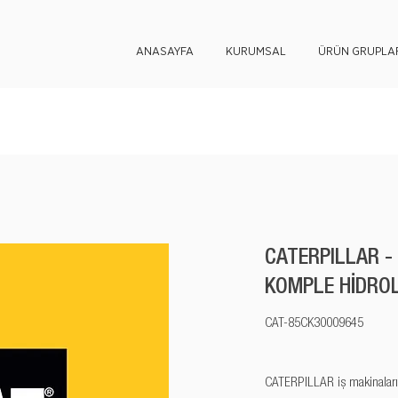
ANASAYFA
KURUMSAL
ÜRÜN GRUPLAR
CATERPILLAR -
KOMPLE HİDROL
CAT-85CK30009645
CATERPILLAR iş makinaları y