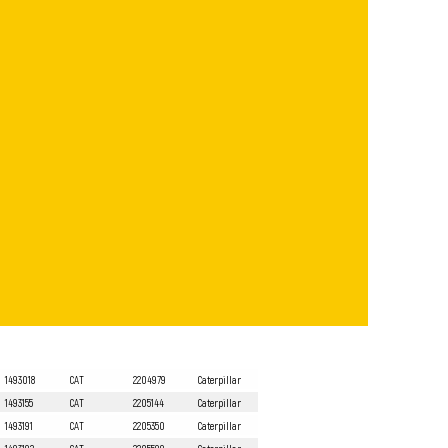
1493018
CAT
2204979
Caterpillar
1493155
CAT
2205144
Caterpillar
1493191
CAT
2205350
Caterpillar