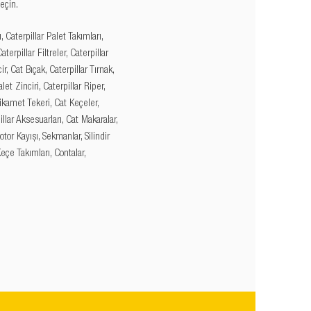
eçin.
, Caterpillar Palet Takımları,
aterpillar Filtreler, Caterpillar
ir, Cat Bıçak, Caterpillar Tırnak,
et Zinciri, Caterpillar Riper,
tikamet Tekeri, Cat Keçeler,
llar Aksesuarları, Cat Makaralar,
otor Kayışı, Sekmanlar, Silindir
Keçe Takımları, Contalar,