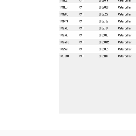
1411152
CAT
2082619
Caterpillar
1411153
CAT
2082620
Caterpillar
1411280
CAT
2082724
Caterpillar
1411419
CAT
2082762
Caterpillar
1412385
CAT
2082764
Caterpillar
1412397
CAT
2083018
Caterpillar
1412405
CAT
2083062
Caterpillar
1412551
CAT
2083085
Caterpillar
1413010
CAT
2083116
Caterpillar