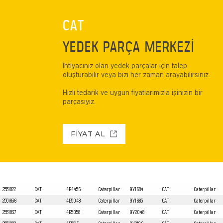
CAT
YEDEK PARÇA MERKEZİ
İhtiyacınız olan yedek parçalar için talep
oluşturabilir veya bizi her zaman arayabilirsiniz.
Hızlı tedarik ve uygun fiyatlarımızla işinizin bir
parçasıyız.
FİYAT AL
2551822
CAT
4E4456
Caterpillar
9Y1684
CAT
Caterpillar
2551836
CAT
4E5048
Caterpillar
9Y1685
CAT
Caterpillar
2551837
CAT
4E5058
Caterpillar
9Y2048
CAT
Caterpillar