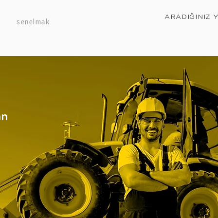
ARADIĞINIZ 
senelmak
an