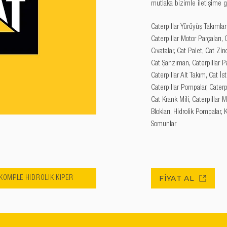
mutlaka bizimle iletişime g
Caterpillar Yürüyüş Takımları
Caterpillar Motor Parçaları, C
Cıvatalar, Cat Palet, Cat Zinc
Cat Şanzıman, Caterpillar Pal
Caterpillar Alt Takım, Cat İs
Caterpillar Pompalar, Caterpi
Cat Krank Mili, Caterpillar M
Blokları, Hidrolik Pompalar, 
Somunlar
FİYAT AL
 KOMPLE HİDROLİK KİPER