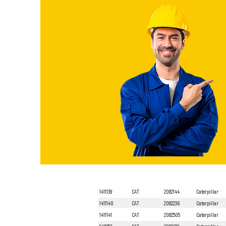
1411139
CAT
2082144
Caterpillar
1411140
CAT
2082236
Caterpillar
1411141
CAT
2082505
Caterpillar