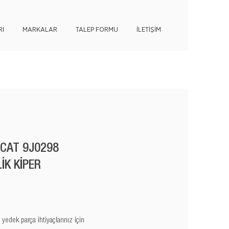
I
MARKALAR
TALEP FORMU
İLETİŞİM
 CAT 9J0298
İK KİPER
edek parça ihtiyaçlarınız için