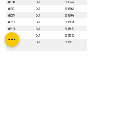
1411280
CAT
2082724
1411419
CAT
2082762
1412385
CAT
2082764
1412397
CAT
2083018
1412405
CAT
2083062
1412551
CAT
2083085
1413010
CAT
2083116
Sayfa 1 / 1
Bizi Takip Edin