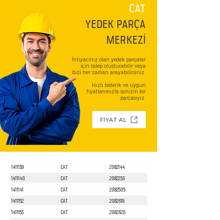
CAT
YEDEK PARÇA
MERKEZİ
İhtiyacınız olan yedek parçalar
için talep oluşturabilir veya
bizi her zaman arayabilirsiniz.
Hızlı tedarik ve uygun
fiyatlarımızla işinizin bir
parçasıyız.
FİYAT AL
1411139
CAT
2082144
1411140
CAT
2082236
1411141
CAT
2082505
1411152
CAT
2082619
1411153
CAT
2082620